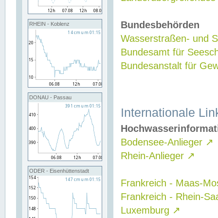
Bundesbehörden
RHEIN - Koblenz
Wasserstraßen- und Sc
Bundesamt für Seesch
Bundesanstalt für G
DONAU - Passau
Internationale Lin
Hochwasserinformat
Bodensee-Anlieger
↗
Rhein-Anlieger
↗
ODER - Eisenhüttenstadt
Frankreich - Maas-Mo
Frankreich - Rhein-Sa
Luxemburg
↗