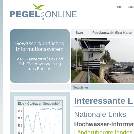
Hilfe
Link
Start
Pegelauswahl über Karte
Newsletter
Interessante L
Elbe - Cuxhaven Steubenhöft
Nationale Links
Hochwasser-Informa
Länderübergreifendes