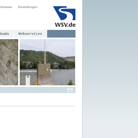
hinweise
Einstellungen
loads
Webservices