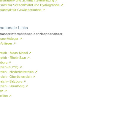
rstraßen- und Schifffahrtsverwaltung
↗
samt für Seeschifffahrt und Hydrographie
↗
sanstalt für Gewässerkunde
↗
rnationale Links
asserinformationen der Nachbarländer
see-Anlieger
↗
-Anlieger
↗
reich - Maas-Mosel
↗
reich - Rhein-Saar
↗
mburg
↗
reich (eHYD)
↗
reich - Niederösterreich
↗
reich - Oberösterreich
↗
reich - Salzburg
↗
eich - Vorarlberg
↗
eiz
↗
chien
↗