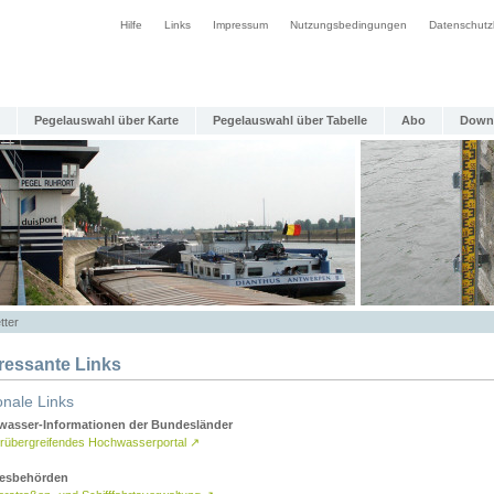
Hilfe
Links
Impressum
Nutzungsbedingungen
Datenschutz
Pegelauswahl über Karte
Pegelauswahl über Tabelle
Abo
Down
tter
eressante Links
onale Links
asser-Informationen der Bundesländer
rübergreifendes Hochwasserportal
↗
esbehörden