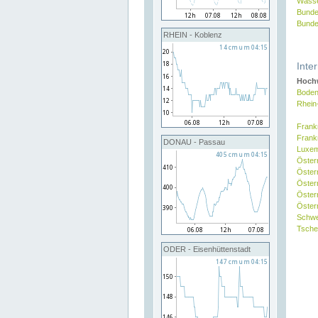
Wasse
Bunde
Bunde
RHEIN - Koblenz
Inte
Hochw
Boden
Rhein
Frank
Frank
DONAU - Passau
Luxe
Öster
Öster
Öster
Öster
Österr
Schw
Tsche
ODER - Eisenhüttenstadt