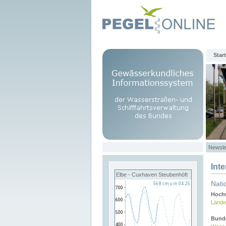
Start
Newsle
Int
Elbe - Cuxhaven Steubenhöft
Nati
Hochw
Lände
Bund