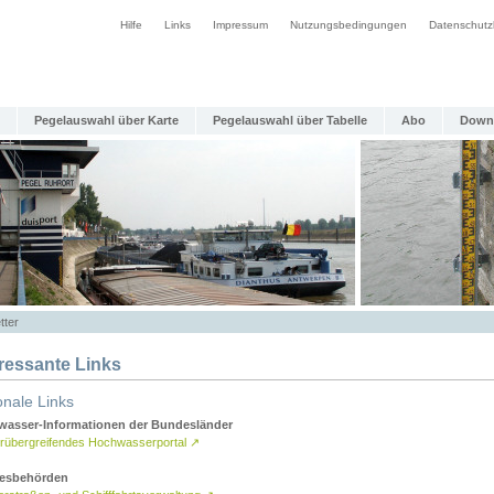
Hilfe
Links
Impressum
Nutzungsbedingungen
Datenschutz
Pegelauswahl über Karte
Pegelauswahl über Tabelle
Abo
Down
tter
eressante Links
onale Links
asser-Informationen der Bundesländer
rübergreifendes Hochwasserportal
↗
esbehörden