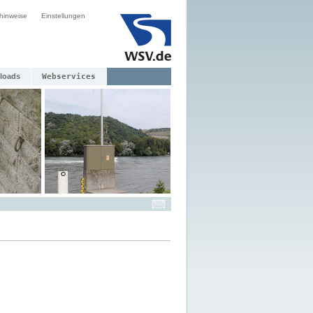
hinweise
Einstellungen
loads
Webservices