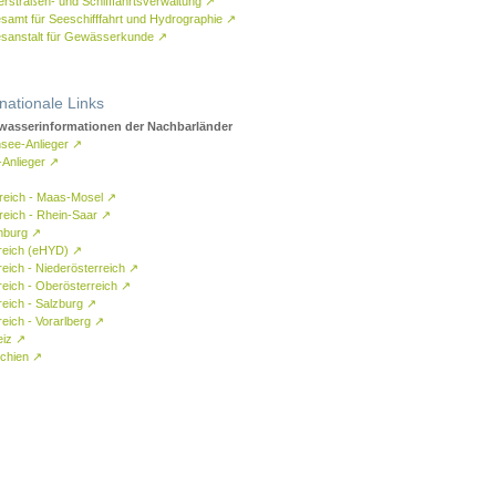
rstraßen- und Schifffahrtsverwaltung
↗
samt für Seeschifffahrt und Hydrographie
↗
sanstalt für Gewässerkunde
↗
rnationale Links
asserinformationen der Nachbarländer
see-Anlieger
↗
-Anlieger
↗
reich - Maas-Mosel
↗
reich - Rhein-Saar
↗
mburg
↗
reich (eHYD)
↗
reich - Niederösterreich
↗
reich - Oberösterreich
↗
reich - Salzburg
↗
eich - Vorarlberg
↗
eiz
↗
chien
↗