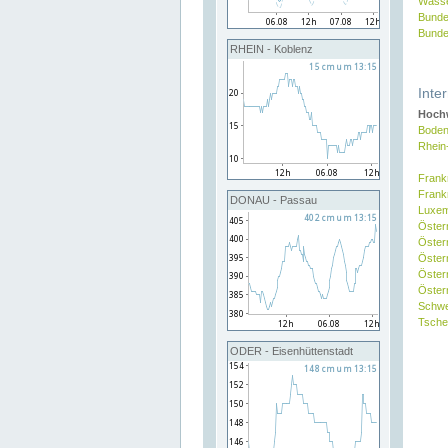
Wasse
Bunde
Bunde
RHEIN - Koblenz
Inte
Hochw
Boden
Rhein
Frank
Frank
DONAU - Passau
Luxe
Öster
Öster
Öster
Öster
Österr
Schw
Tsche
ODER - Eisenhüttenstadt