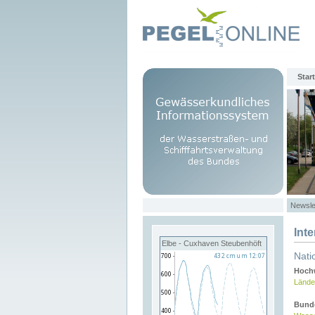
Start
Newsle
Int
Elbe - Cuxhaven Steubenhöft
Nati
Hochw
Lände
Bund