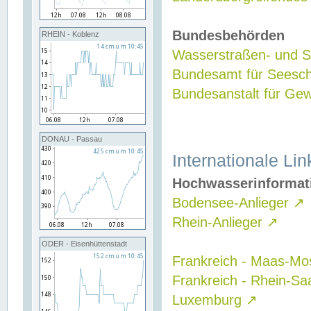
Bundesbehörden
RHEIN - Koblenz
Wasserstraßen- und Sc
Bundesamt für Seesch
Bundesanstalt für G
DONAU - Passau
Internationale Lin
Hochwasserinformat
Bodensee-Anlieger
↗
Rhein-Anlieger
↗
ODER - Eisenhüttenstadt
Frankreich - Maas-Mo
Frankreich - Rhein-Sa
Luxemburg
↗