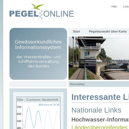
Hilfe
Link
Start
Pegelauswahl über Karte
Newsletter
Interessante L
Elbe - Cuxhaven Steubenhöft
Nationale Links
Hochwasser-Informa
Länderübergreifendes