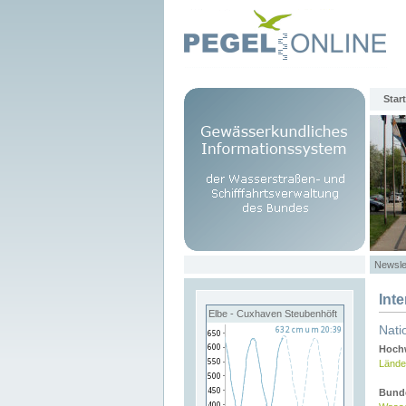
Start
Newsle
Int
Elbe - Cuxhaven Steubenhöft
Nati
Hochw
Lände
Bund