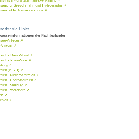
rstraßen- und Schifffahrtsverwaltung
↗
samt für Seeschifffahrt und Hydrographie
↗
sanstalt für Gewässerkunde
↗
rnationale Links
asserinformationen der Nachbarländer
see-Anlieger
↗
-Anlieger
↗
reich - Maas-Mosel
↗
reich - Rhein-Saar
↗
mburg
↗
reich (eHYD)
↗
reich - Niederösterreich
↗
reich - Oberösterreich
↗
reich - Salzburg
↗
eich - Vorarlberg
↗
eiz
↗
chien
↗