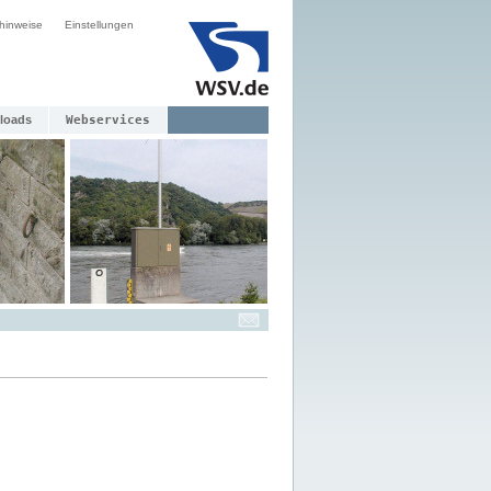
hinweise
Einstellungen
loads
Webservices