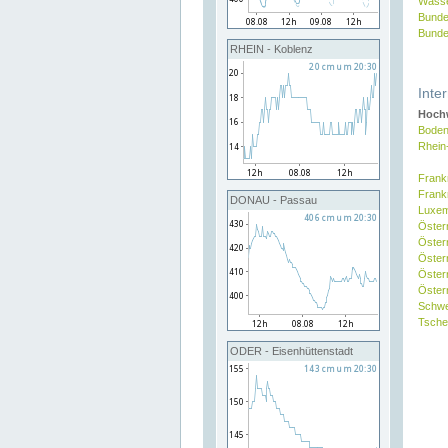
Wasse
Bunde
Bunde
RHEIN - Koblenz
Inte
Hochw
Boden
Rhein
Frank
Frank
DONAU - Passau
Luxe
Öster
Öster
Öster
Öster
Österr
Schw
Tsche
ODER - Eisenhüttenstadt