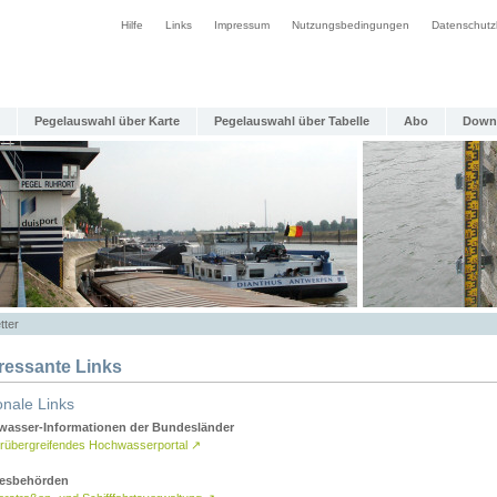
Hilfe
Links
Impressum
Nutzungsbedingungen
Datenschutz
Pegelauswahl über Karte
Pegelauswahl über Tabelle
Abo
Down
tter
eressante Links
onale Links
asser-Informationen der Bundesländer
rübergreifendes Hochwasserportal
↗
esbehörden