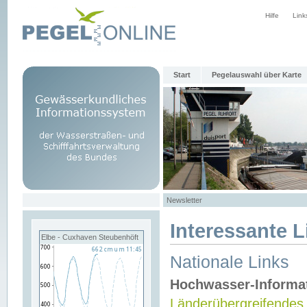
Hilfe
Link
Start
Pegelauswahl über Karte
Newsletter
Interessante L
Elbe - Cuxhaven Steubenhöft
Nationale Links
Hochwasser-Informa
Länderübergreifendes