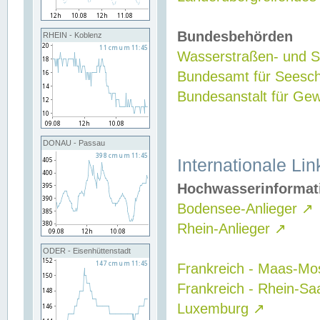
Bundesbehörden
RHEIN - Koblenz
Wasserstraßen- und Sc
Bundesamt für Seesch
Bundesanstalt für G
DONAU - Passau
Internationale Lin
Hochwasserinformat
Bodensee-Anlieger
↗
Rhein-Anlieger
↗
ODER - Eisenhüttenstadt
Frankreich - Maas-Mo
Frankreich - Rhein-Sa
Luxemburg
↗