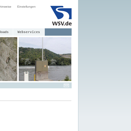
hinweise
Einstellungen
loads
Webservices