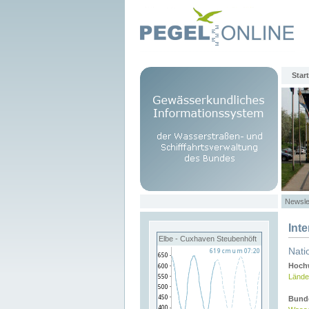
Start
Newsle
Int
Elbe - Cuxhaven Steubenhöft
Nati
Hochw
Lände
Bund