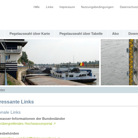
Hilfe
Links
Impressum
Nutzungsbedingungen
Datenschutz
Pegelauswahl über Karte
Pegelauswahl über Tabelle
Abo
Down
tter
eressante Links
onale Links
asser-Informationen der Bundesländer
rübergreifendes Hochwasserportal
↗
esbehörden