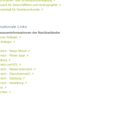
rstraßen- und Schifffahrtsverwaltung
↗
samt für Seeschifffahrt und Hydrographie
↗
sanstalt für Gewässerkunde
↗
rnationale Links
asserinformationen der Nachbarländer
see-Anlieger
↗
-Anlieger
↗
reich - Maas-Mosel
↗
reich - Rhein-Saar
↗
mburg
↗
reich (eHYD)
↗
reich - Niederösterreich
↗
reich - Oberösterreich
↗
reich - Salzburg
↗
eich - Vorarlberg
↗
eiz
↗
chien
↗