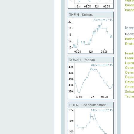
Wasse
Bunde
Bunde
RHEIN - Koblenz
Inte
Hochw
Boden
Rhein
Frank
Frank
DONAU - Passau
Luxe
Öster
Öster
Öster
Öster
Österr
Schw
Tsche
ODER - Eisenhüttenstadt