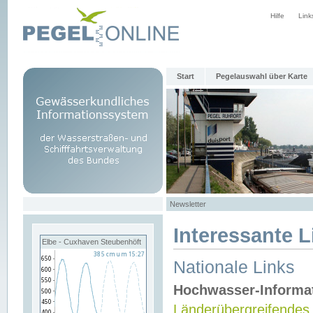
Hilfe
Link
Start
Pegelauswahl über Karte
Newsletter
Interessante L
Elbe - Cuxhaven Steubenhöft
Nationale Links
Hochwasser-Informa
Länderübergreifendes