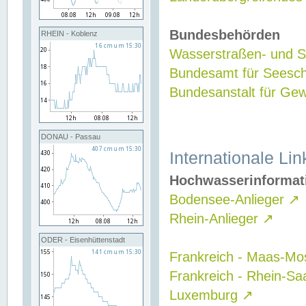
Bundesbehörden
RHEIN - Koblenz
Wasserstraßen- und Sc
Bundesamt für Seesch
Bundesanstalt für G
DONAU - Passau
Internationale Lin
Hochwasserinformat
Bodensee-Anlieger
↗
Rhein-Anlieger
↗
ODER - Eisenhüttenstadt
Frankreich - Maas-Mo
Frankreich - Rhein-Sa
Luxemburg
↗