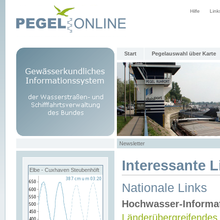
Hilfe
Link
Start
Pegelauswahl über Karte
Newsletter
Interessante L
Elbe - Cuxhaven Steubenhöft
Nationale Links
Hochwasser-Informa
Länderübergreifendes