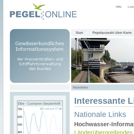
Hilfe
Link
Start
Pegelauswahl über Karte
Newsletter
Interessante L
Elbe - Cuxhaven Steubenhöft
Nationale Links
Hochwasser-Informa
Länderübergreifendes