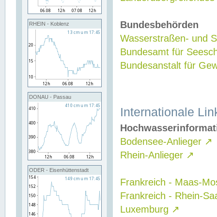
Bundesbehörden
RHEIN - Koblenz
Wasserstraßen- und Sc
Bundesamt für Seesch
Bundesanstalt für G
DONAU - Passau
Internationale Lin
Hochwasserinformat
Bodensee-Anlieger
↗
Rhein-Anlieger
↗
ODER - Eisenhüttenstadt
Frankreich - Maas-Mo
Frankreich - Rhein-Sa
Luxemburg
↗