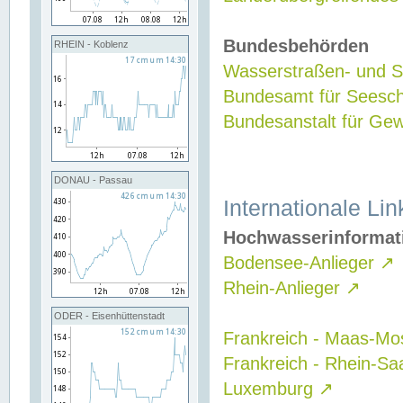
Bundesbehörden
RHEIN - Koblenz
Wasserstraßen- und Sc
Bundesamt für Seesch
Bundesanstalt für G
DONAU - Passau
Internationale Lin
Hochwasserinformat
Bodensee-Anlieger
↗
Rhein-Anlieger
↗
ODER - Eisenhüttenstadt
Frankreich - Maas-Mo
Frankreich - Rhein-Sa
Luxemburg
↗