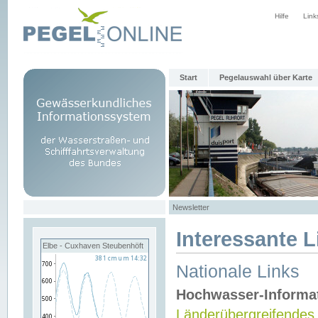
Hilfe
Link
Start
Pegelauswahl über Karte
Newsletter
Interessante L
Elbe - Cuxhaven Steubenhöft
Nationale Links
Hochwasser-Informa
Länderübergreifendes