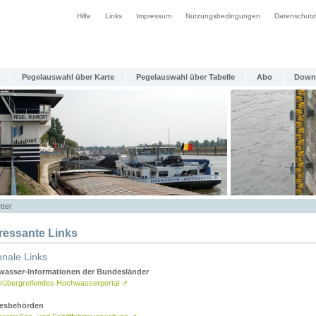
Hilfe
Links
Impressum
Nutzungsbedingungen
Datenschutz
Pegelauswahl über Karte
Pegelauswahl über Tabelle
Abo
Down
tter
eressante Links
onale Links
asser-Informationen der Bundesländer
rübergreifendes Hochwasserportal
↗
esbehörden