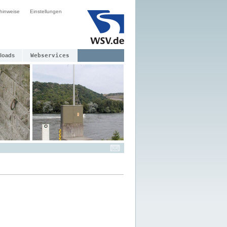
hinweise
Einstellungen
loads
Webservices