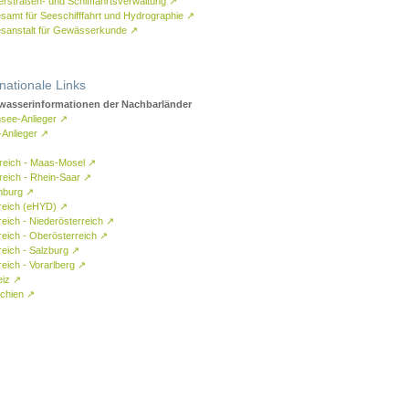
rstraßen- und Schifffahrtsverwaltung
↗
samt für Seeschifffahrt und Hydrographie
↗
sanstalt für Gewässerkunde
↗
rnationale Links
asserinformationen der Nachbarländer
see-Anlieger
↗
-Anlieger
↗
reich - Maas-Mosel
↗
reich - Rhein-Saar
↗
mburg
↗
reich (eHYD)
↗
reich - Niederösterreich
↗
reich - Oberösterreich
↗
reich - Salzburg
↗
eich - Vorarlberg
↗
eiz
↗
chien
↗