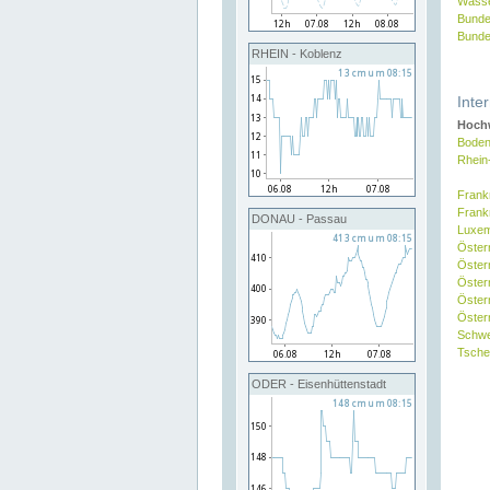
Wasse
Bunde
Bunde
RHEIN - Koblenz
Inte
Hochw
Boden
Rhein
Frank
Frank
DONAU - Passau
Luxe
Öster
Öster
Öster
Öster
Österr
Schw
Tsche
ODER - Eisenhüttenstadt