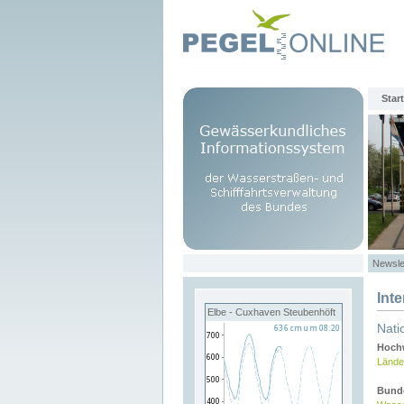
Start
Newsle
Int
Elbe - Cuxhaven Steubenhöft
Nati
Hochw
Lände
Bund