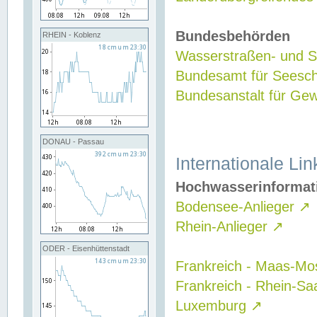
Bundesbehörden
RHEIN - Koblenz
Wasserstraßen- und Sc
Bundesamt für Seesch
Bundesanstalt für G
DONAU - Passau
Internationale Lin
Hochwasserinformat
Bodensee-Anlieger
↗
Rhein-Anlieger
↗
ODER - Eisenhüttenstadt
Frankreich - Maas-Mo
Frankreich - Rhein-Sa
Luxemburg
↗