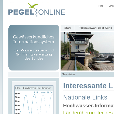
Hilfe
Link
Start
Pegelauswahl über Karte
Newsletter
Interessante L
Elbe - Cuxhaven Steubenhöft
Nationale Links
Hochwasser-Informa
Länderübergreifendes