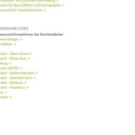
rstraßen- und Schifffahrtsverwaltung
↗
samt für Seeschifffahrt und Hydrographie
↗
sanstalt für Gewässerkunde
↗
rnationale Links
asserinformationen der Nachbarländer
see-Anlieger
↗
-Anlieger
↗
reich - Maas-Mosel
↗
reich - Rhein-Saar
↗
mburg
↗
reich (eHYD)
↗
reich - Niederösterreich
↗
reich - Oberösterreich
↗
reich - Salzburg
↗
eich - Vorarlberg
↗
eiz
↗
chien
↗