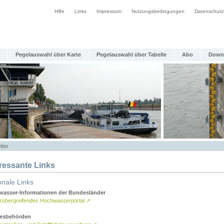
Hilfe
Links
Impressum
Nutzungsbedingungen
Datenschutz
Pegelauswahl über Karte
Pegelauswahl über Tabelle
Abo
Down
tter
eressante Links
onale Links
asser-Informationen der Bundesländer
rübergreifendes Hochwasserportal
↗
esbehörden