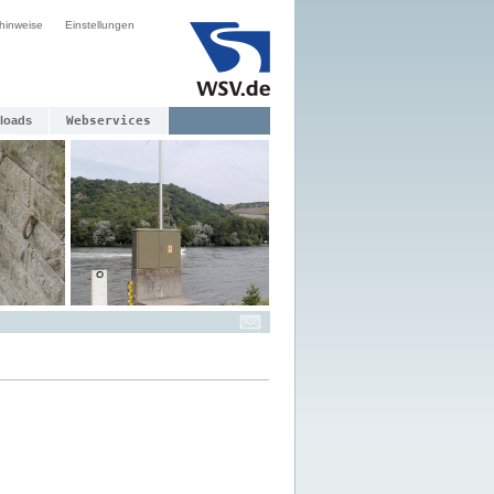
hinweise
Einstellungen
loads
Webservices