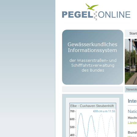
Start
Newsle
Int
Elbe - Cuxhaven Steubenhöft
Nati
Hochw
Lände
Bund