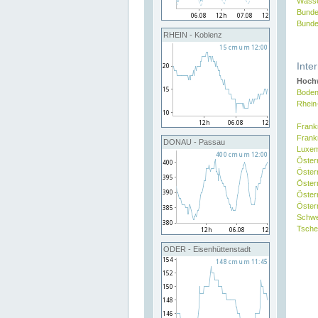
Wasse
Bunde
Bunde
RHEIN - Koblenz
Inte
Hochw
Boden
Rhein
Frank
Frank
DONAU - Passau
Luxe
Öster
Öster
Öster
Öster
Österr
Schw
Tsche
ODER - Eisenhüttenstadt