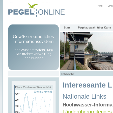
Hilfe
Link
Start
Pegelauswahl über Karte
Newsletter
Interessante L
Elbe - Cuxhaven Steubenhöft
Nationale Links
Hochwasser-Informa
Länderübergreifendes