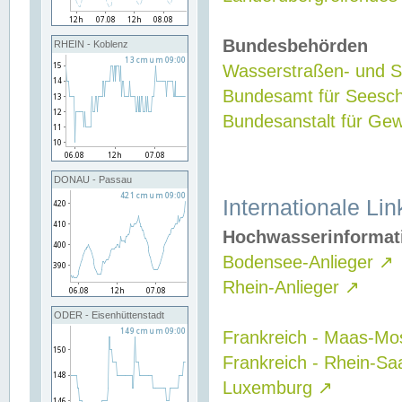
Bundesbehörden
RHEIN - Koblenz
Wasserstraßen- und Sc
Bundesamt für Seesch
Bundesanstalt für G
DONAU - Passau
Internationale Lin
Hochwasserinformat
Bodensee-Anlieger
↗
Rhein-Anlieger
↗
ODER - Eisenhüttenstadt
Frankreich - Maas-Mo
Frankreich - Rhein-Sa
Luxemburg
↗