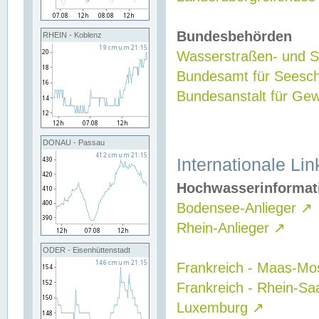
Bundesbehörden
RHEIN - Koblenz
Wasserstraßen- und Sc
Bundesamt für Seesch
Bundesanstalt für G
DONAU - Passau
Internationale Lin
Hochwasserinformat
Bodensee-Anlieger
↗
Rhein-Anlieger
↗
ODER - Eisenhüttenstadt
Frankreich - Maas-Mo
Frankreich - Rhein-Sa
Luxemburg
↗