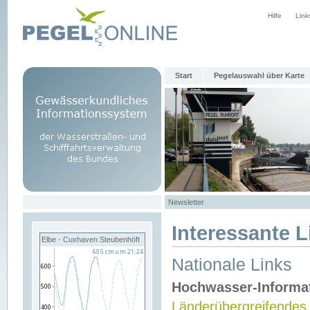
Hilfe
Link
Start
Pegelauswahl über Karte
Newsletter
Interessante L
Elbe - Cuxhaven Steubenhöft
Nationale Links
Hochwasser-Informa
Länderübergreifendes