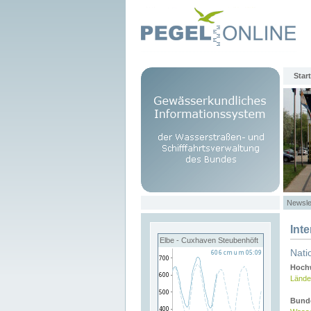
Start
Newsle
Int
Elbe - Cuxhaven Steubenhöft
Nati
Hochw
Lände
Bund