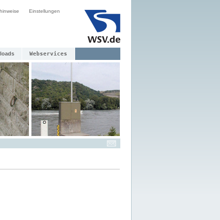
hinweise
Einstellungen
loads
Webservices