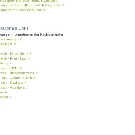
rstraßen- und Schifffahrtsverwaltung
↗
samt für Seeschifffahrt und Hydrographie
↗
sanstalt für Gewässerkunde
↗
rnationale Links
asserinformationen der Nachbarländer
see-Anlieger
↗
-Anlieger
↗
reich - Maas-Mosel
↗
reich - Rhein-Saar
↗
mburg
↗
reich (eHYD)
↗
reich - Niederösterreich
↗
reich - Oberösterreich
↗
reich - Salzburg
↗
eich - Vorarlberg
↗
eiz
↗
chien
↗