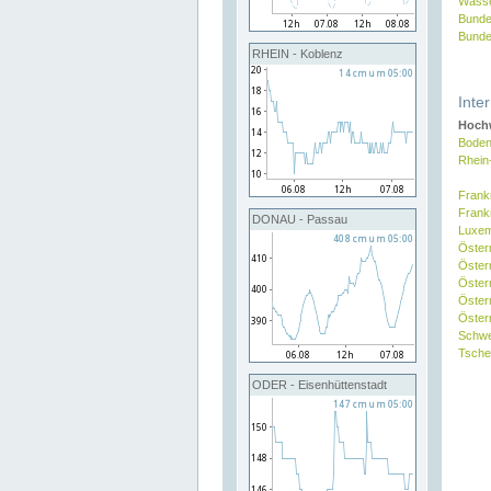
Wasse
Bunde
Bunde
RHEIN - Koblenz
Inte
Hochw
Boden
Rhein
Frank
Frank
DONAU - Passau
Luxe
Öster
Öster
Öster
Öster
Österr
Schw
Tsche
ODER - Eisenhüttenstadt