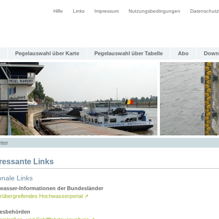
Hilfe
Links
Impressum
Nutzungsbedingungen
Datenschutz
Pegelauswahl über Karte
Pegelauswahl über Tabelle
Abo
Down
tter
eressante Links
onale Links
asser-Informationen der Bundesländer
rübergreifendes Hochwasserportal
↗
esbehörden