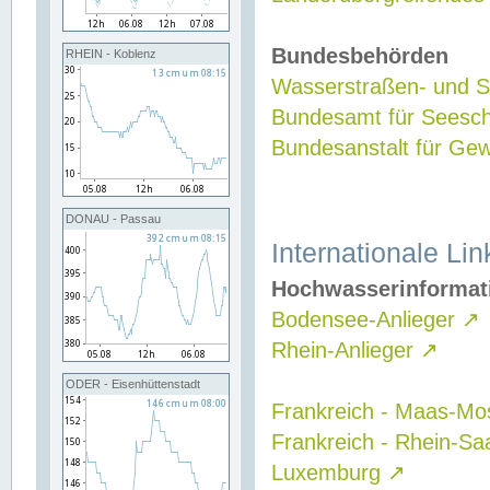
Bundesbehörden
RHEIN - Koblenz
Wasserstraßen- und Sc
Bundesamt für Seesch
Bundesanstalt für G
DONAU - Passau
Internationale Lin
Hochwasserinformat
Bodensee-Anlieger
↗
Rhein-Anlieger
↗
ODER - Eisenhüttenstadt
Frankreich - Maas-Mo
Frankreich - Rhein-Sa
Luxemburg
↗