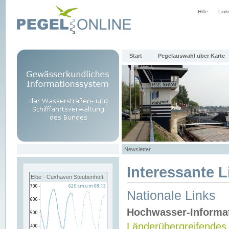
Hilfe
Link
Start
Pegelauswahl über Karte
Newsletter
Interessante L
Elbe - Cuxhaven Steubenhöft
Nationale Links
Hochwasser-Informa
Länderübergreifendes