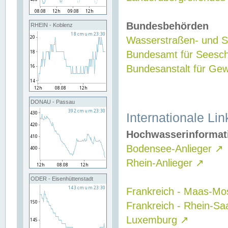
Bundesbehörden
RHEIN - Koblenz
Wasserstraßen- und Sc
Bundesamt für Seesch
Bundesanstalt für G
DONAU - Passau
Internationale Lin
Hochwasserinformat
Bodensee-Anlieger
↗
Rhein-Anlieger
↗
ODER - Eisenhüttenstadt
Frankreich - Maas-Mo
Frankreich - Rhein-Sa
Luxemburg
↗