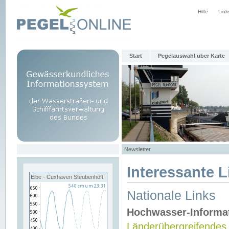
Hilfe
Link
Start
Pegelauswahl über Karte
Newsletter
Interessante L
Elbe - Cuxhaven Steubenhöft
Nationale Links
Hochwasser-Informa
Länderübergreifendes