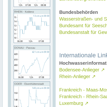
Bundesbehörden
RHEIN - Koblenz
Wasserstraßen- und Sc
Bundesamt für Seesch
Bundesanstalt für G
DONAU - Passau
Internationale Lin
Hochwasserinformat
Bodensee-Anlieger
↗
Rhein-Anlieger
↗
ODER - Eisenhüttenstadt
Frankreich - Maas-Mo
Frankreich - Rhein-Sa
Luxemburg
↗