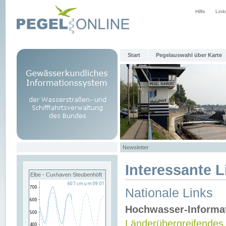
Hilfe
Link
Start
Pegelauswahl über Karte
Newsletter
Interessante L
Elbe - Cuxhaven Steubenhöft
Nationale Links
Hochwasser-Informa
Länderübergreifendes