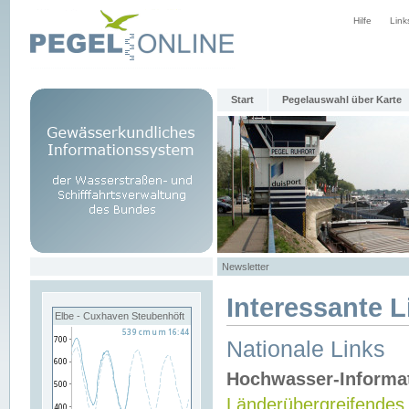
Hilfe
Link
Start
Pegelauswahl über Karte
Newsletter
Interessante L
Elbe - Cuxhaven Steubenhöft
Nationale Links
Hochwasser-Informa
Länderübergreifendes