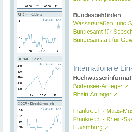
Bundesbehörden
RHEIN - Koblenz
Wasserstraßen- und Sc
Bundesamt für Seesch
Bundesanstalt für G
DONAU - Passau
Internationale Lin
Hochwasserinformat
Bodensee-Anlieger
↗
Rhein-Anlieger
↗
ODER - Eisenhüttenstadt
Frankreich - Maas-Mo
Frankreich - Rhein-Sa
Luxemburg
↗