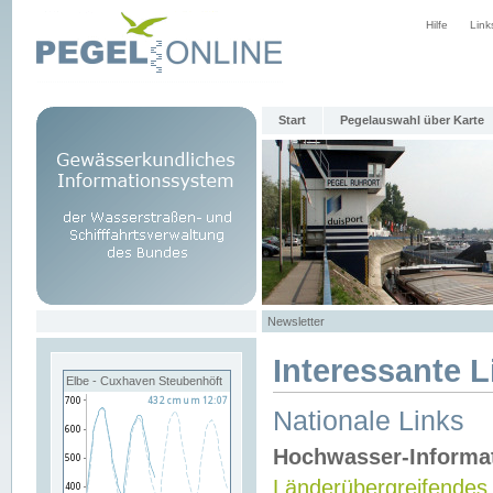
Hilfe
Link
Start
Pegelauswahl über Karte
Newsletter
Interessante L
Elbe - Cuxhaven Steubenhöft
Nationale Links
Hochwasser-Informa
Länderübergreifendes