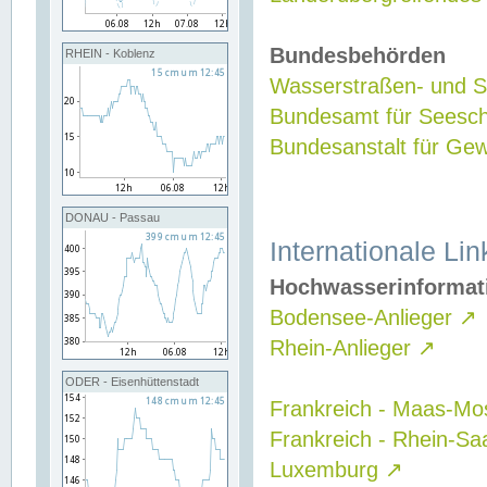
Bundesbehörden
RHEIN - Koblenz
Wasserstraßen- und Sc
Bundesamt für Seesch
Bundesanstalt für G
DONAU - Passau
Internationale Lin
Hochwasserinformat
Bodensee-Anlieger
↗
Rhein-Anlieger
↗
ODER - Eisenhüttenstadt
Frankreich - Maas-Mo
Frankreich - Rhein-Sa
Luxemburg
↗