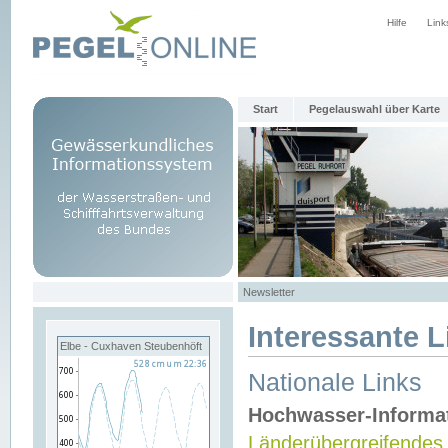
Hilfe
Link
Start
Pegelauswahl über Karte
Newsletter
Interessante L
Elbe - Cuxhaven Steubenhöft
Nationale Links
Hochwasser-Informa
Länderübergreifendes