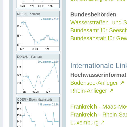
Bundesbehörden
RHEIN - Koblenz
Wasserstraßen- und Sc
Bundesamt für Seesch
Bundesanstalt für G
DONAU - Passau
Internationale Lin
Hochwasserinformat
Bodensee-Anlieger
↗
Rhein-Anlieger
↗
ODER - Eisenhüttenstadt
Frankreich - Maas-Mo
Frankreich - Rhein-Sa
Luxemburg
↗