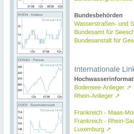
Bundesbehörden
RHEIN - Koblenz
Wasserstraßen- und Sc
Bundesamt für Seesch
Bundesanstalt für G
DONAU - Passau
Internationale Lin
Hochwasserinformat
Bodensee-Anlieger
↗
Rhein-Anlieger
↗
ODER - Eisenhüttenstadt
Frankreich - Maas-Mo
Frankreich - Rhein-Sa
Luxemburg
↗