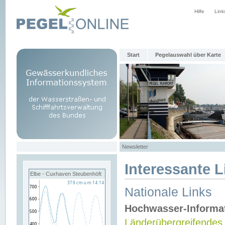
Hilfe
Link
Start
Pegelauswahl über Karte
Newsletter
Interessante L
Elbe - Cuxhaven Steubenhöft
Nationale Links
Hochwasser-Informa
Länderübergreifendes