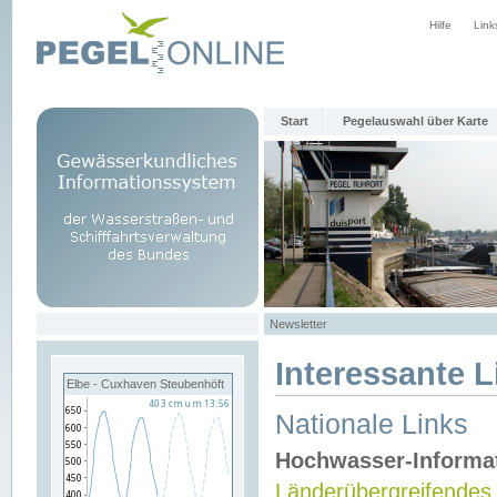
Hilfe
Link
Start
Pegelauswahl über Karte
Newsletter
Interessante L
Elbe - Cuxhaven Steubenhöft
Nationale Links
Hochwasser-Informa
Länderübergreifendes