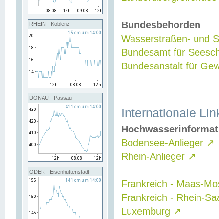
Bundesbehörden
RHEIN - Koblenz
Wasserstraßen- und Sc
Bundesamt für Seesch
Bundesanstalt für G
DONAU - Passau
Internationale Lin
Hochwasserinformat
Bodensee-Anlieger
↗
Rhein-Anlieger
↗
ODER - Eisenhüttenstadt
Frankreich - Maas-Mo
Frankreich - Rhein-Sa
Luxemburg
↗