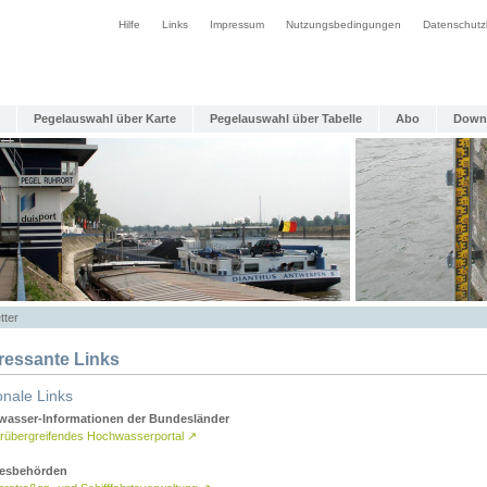
Hilfe
Links
Impressum
Nutzungsbedingungen
Datenschutz
Pegelauswahl über Karte
Pegelauswahl über Tabelle
Abo
Down
tter
eressante Links
onale Links
asser-Informationen der Bundesländer
rübergreifendes Hochwasserportal
↗
esbehörden