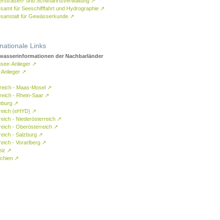
rstraßen- und Schifffahrtsverwaltung
↗
samt für Seeschifffahrt und Hydrographie
↗
sanstalt für Gewässerkunde
↗
rnationale Links
asserinformationen der Nachbarländer
see-Anlieger
↗
-Anlieger
↗
reich - Maas-Mosel
↗
reich - Rhein-Saar
↗
mburg
↗
reich (eHYD)
↗
reich - Niederösterreich
↗
reich - Oberösterreich
↗
reich - Salzburg
↗
eich - Vorarlberg
↗
eiz
↗
chien
↗