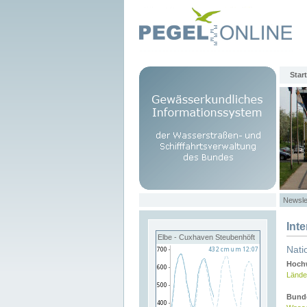
Start
Newsle
Int
Elbe - Cuxhaven Steubenhöft
Nati
Hochw
Lände
Bund