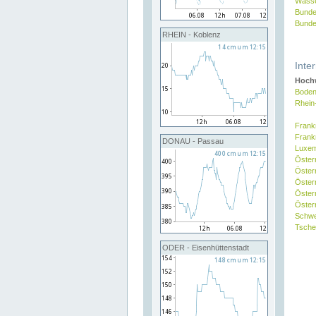
Wasse
Bunde
Bunde
RHEIN - Koblenz
Inte
Hochw
Boden
Rhein
Frank
Frank
DONAU - Passau
Luxe
Öster
Öster
Öster
Öster
Österr
Schw
Tsche
ODER - Eisenhüttenstadt