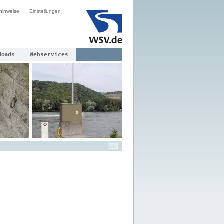
hinweise
Einstellungen
loads
Webservices