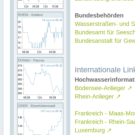
Bundesbehörden
RHEIN - Koblenz
Wasserstraßen- und Sc
Bundesamt für Seesch
Bundesanstalt für G
DONAU - Passau
Internationale Lin
Hochwasserinformat
Bodensee-Anlieger
↗
Rhein-Anlieger
↗
ODER - Eisenhüttenstadt
Frankreich - Maas-Mo
Frankreich - Rhein-Sa
Luxemburg
↗