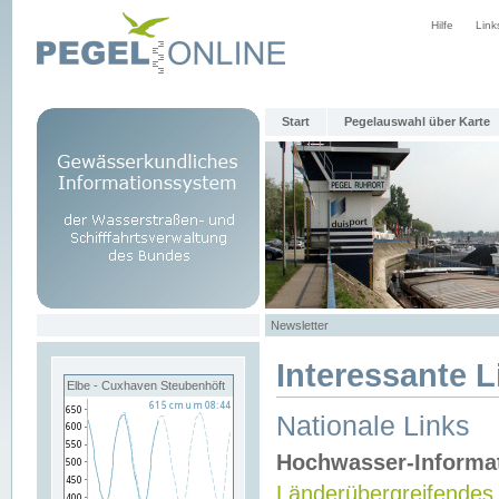
Hilfe
Link
Start
Pegelauswahl über Karte
Newsletter
Interessante L
Elbe - Cuxhaven Steubenhöft
Nationale Links
Hochwasser-Informa
Länderübergreifendes