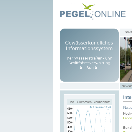
Start
Newsle
Int
Elbe - Cuxhaven Steubenhöft
Nati
Hochw
Lände
Bund