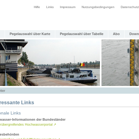
Hilfe
Links
Impressum
Nutzungsbedingungen
Datenschutz
Pegelauswahl über Karte
Pegelauswahl über Tabelle
Abo
Down
tter
eressante Links
onale Links
asser-Informationen der Bundesländer
rübergreifendes Hochwasserportal
↗
esbehörden