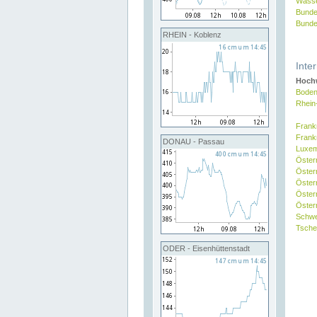
Wasse
Bunde
Bunde
RHEIN - Koblenz
Inte
Hochw
Boden
Rhein
Frank
Frank
DONAU - Passau
Luxe
Öster
Öster
Öster
Öster
Österr
Schw
Tsche
ODER - Eisenhüttenstadt