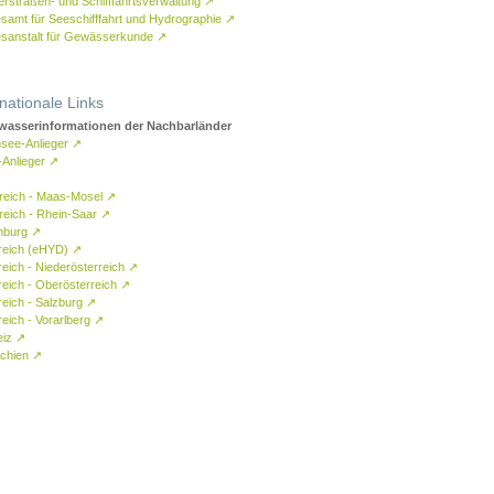
rstraßen- und Schifffahrtsverwaltung
↗
samt für Seeschifffahrt und Hydrographie
↗
sanstalt für Gewässerkunde
↗
rnationale Links
asserinformationen der Nachbarländer
see-Anlieger
↗
-Anlieger
↗
reich - Maas-Mosel
↗
reich - Rhein-Saar
↗
mburg
↗
reich (eHYD)
↗
reich - Niederösterreich
↗
reich - Oberösterreich
↗
reich - Salzburg
↗
eich - Vorarlberg
↗
eiz
↗
chien
↗