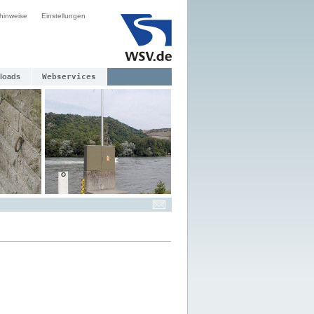
hinweise
Einstellungen
loads
Webservices