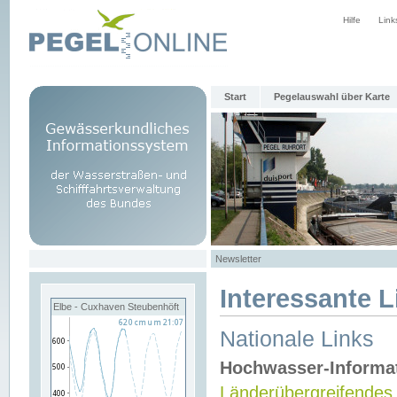
Hilfe
Link
Start
Pegelauswahl über Karte
Newsletter
Interessante L
Elbe - Cuxhaven Steubenhöft
Nationale Links
Hochwasser-Informa
Länderübergreifendes