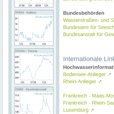
Bundesbehörden
RHEIN - Koblenz
Wasserstraßen- und Sc
Bundesamt für Seesch
Bundesanstalt für G
DONAU - Passau
Internationale Lin
Hochwasserinformat
Bodensee-Anlieger
↗
Rhein-Anlieger
↗
ODER - Eisenhüttenstadt
Frankreich - Maas-Mo
Frankreich - Rhein-Sa
Luxemburg
↗