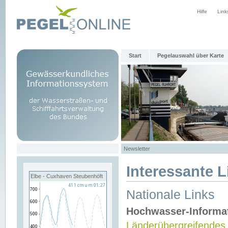
Hilfe
Link
Start
Pegelauswahl über Karte
Newsletter
Interessante L
Elbe - Cuxhaven Steubenhöft
Nationale Links
Hochwasser-Informa
Länderübergreifendes