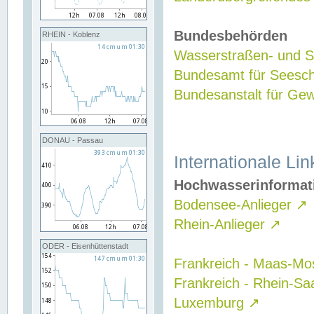
Bundesbehörden
RHEIN - Koblenz
Wasserstraßen- und Sc
Bundesamt für Seesch
Bundesanstalt für G
DONAU - Passau
Internationale Lin
Hochwasserinformat
Bodensee-Anlieger
↗
Rhein-Anlieger
↗
ODER - Eisenhüttenstadt
Frankreich - Maas-Mo
Frankreich - Rhein-Sa
Luxemburg
↗