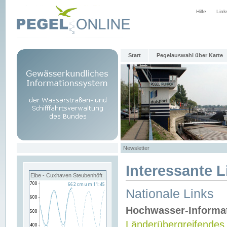
Hilfe
Link
Start
Pegelauswahl über Karte
Newsletter
Interessante L
Elbe - Cuxhaven Steubenhöft
Nationale Links
Hochwasser-Informa
Länderübergreifendes