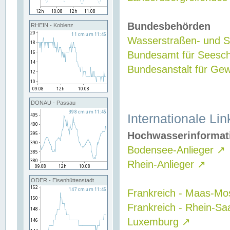
Bundesbehörden
RHEIN - Koblenz
Wasserstraßen- und Sc
Bundesamt für Seesch
Bundesanstalt für G
DONAU - Passau
Internationale Lin
Hochwasserinformat
Bodensee-Anlieger
↗
Rhein-Anlieger
↗
ODER - Eisenhüttenstadt
Frankreich - Maas-Mo
Frankreich - Rhein-Sa
Luxemburg
↗