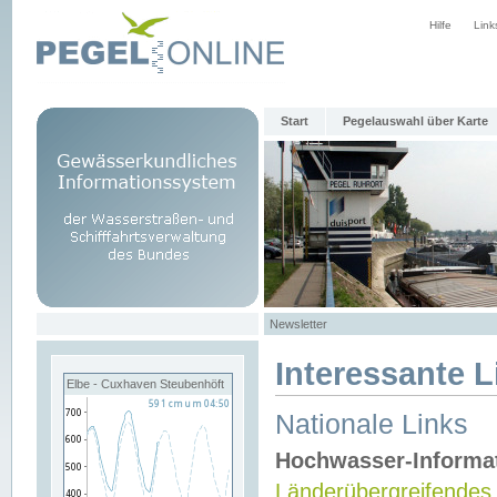
Hilfe
Link
Start
Pegelauswahl über Karte
Newsletter
Interessante L
Elbe - Cuxhaven Steubenhöft
Nationale Links
Hochwasser-Informa
Länderübergreifendes