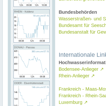
Bundesbehörden
RHEIN - Koblenz
Wasserstraßen- und Sc
Bundesamt für Seesch
Bundesanstalt für G
DONAU - Passau
Internationale Lin
Hochwasserinformat
Bodensee-Anlieger
↗
Rhein-Anlieger
↗
ODER - Eisenhüttenstadt
Frankreich - Maas-Mo
Frankreich - Rhein-Sa
Luxemburg
↗