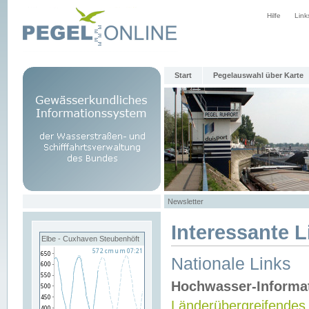
Hilfe
Link
Start
Pegelauswahl über Karte
Newsletter
Interessante L
Elbe - Cuxhaven Steubenhöft
Nationale Links
Hochwasser-Informa
Länderübergreifendes