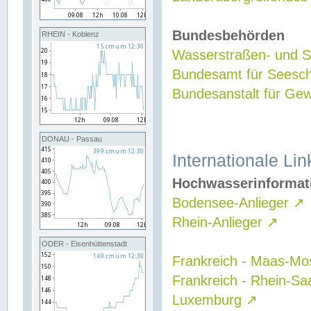
Bundesbehörden
RHEIN - Koblenz
Wasserstraßen- und Sc
Bundesamt für Seesch
Bundesanstalt für G
DONAU - Passau
Internationale Lin
Hochwasserinformat
Bodensee-Anlieger
↗
Rhein-Anlieger
↗
ODER - Eisenhüttenstadt
Frankreich - Maas-Mo
Frankreich - Rhein-Sa
Luxemburg
↗