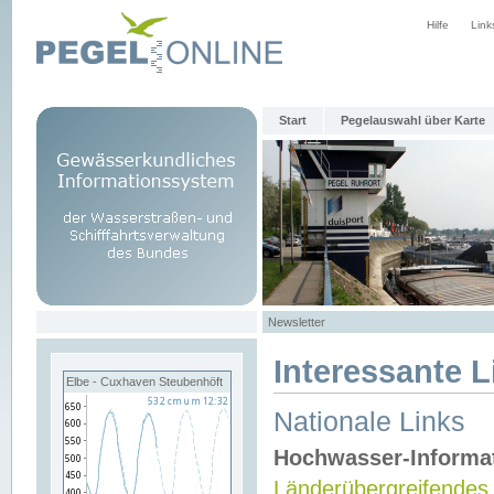
Hilfe
Link
Start
Pegelauswahl über Karte
Newsletter
Interessante L
Elbe - Cuxhaven Steubenhöft
Nationale Links
Hochwasser-Informa
Länderübergreifendes