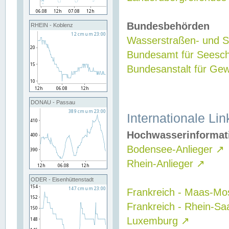
Bundesbehörden
RHEIN - Koblenz
Wasserstraßen- und Sc
Bundesamt für Seesch
Bundesanstalt für G
DONAU - Passau
Internationale Lin
Hochwasserinformat
Bodensee-Anlieger
↗
Rhein-Anlieger
↗
ODER - Eisenhüttenstadt
Frankreich - Maas-Mo
Frankreich - Rhein-Sa
Luxemburg
↗