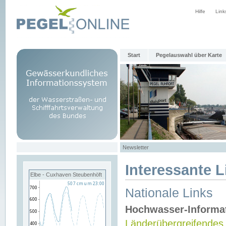
Hilfe
Link
Start
Pegelauswahl über Karte
Newsletter
Interessante L
Elbe - Cuxhaven Steubenhöft
Nationale Links
Hochwasser-Informa
Länderübergreifendes