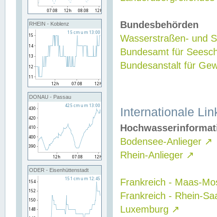
Bundesbehörden
RHEIN - Koblenz
Wasserstraßen- und Sc
Bundesamt für Seesch
Bundesanstalt für G
DONAU - Passau
Internationale Lin
Hochwasserinformat
Bodensee-Anlieger
↗
Rhein-Anlieger
↗
ODER - Eisenhüttenstadt
Frankreich - Maas-Mo
Frankreich - Rhein-Sa
Luxemburg
↗