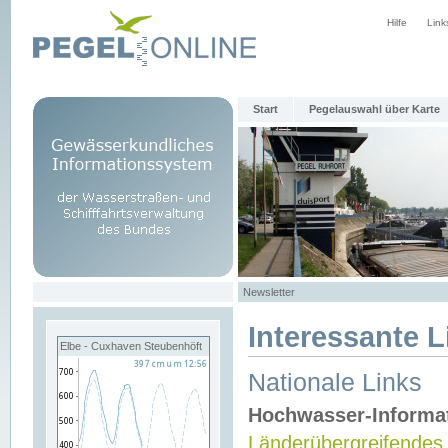
Hilfe
Link
Start
Pegelauswahl über Karte
Newsletter
Interessante L
Elbe - Cuxhaven Steubenhöft
Nationale Links
Hochwasser-Informa
Länderübergreifendes