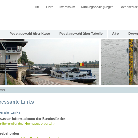
Hilfe
Links
Impressum
Nutzungsbedingungen
Datenschutz
Pegelauswahl über Karte
Pegelauswahl über Tabelle
Abo
Down
tter
eressante Links
onale Links
asser-Informationen der Bundesländer
rübergreifendes Hochwasserportal
↗
esbehörden