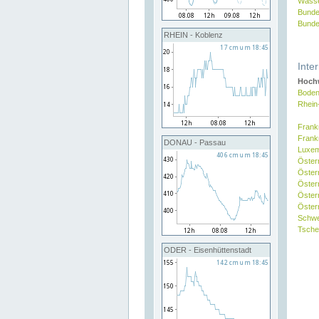
Wasse
Bunde
Bunde
RHEIN - Koblenz
Inte
Hochw
Boden
Rhein
Frank
Frank
DONAU - Passau
Luxe
Öster
Öster
Öster
Öster
Österr
Schw
Tsche
ODER - Eisenhüttenstadt