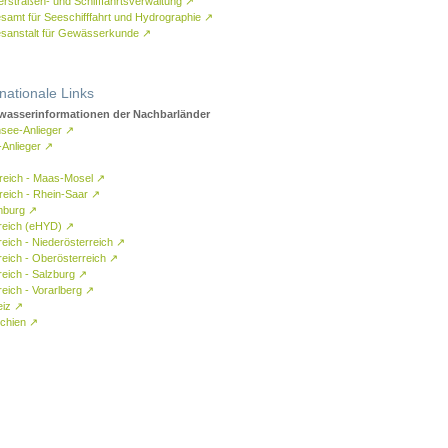
rstraßen- und Schifffahrtsverwaltung
↗
samt für Seeschifffahrt und Hydrographie
↗
sanstalt für Gewässerkunde
↗
rnationale Links
asserinformationen der Nachbarländer
see-Anlieger
↗
-Anlieger
↗
reich - Maas-Mosel
↗
reich - Rhein-Saar
↗
mburg
↗
reich (eHYD)
↗
reich - Niederösterreich
↗
reich - Oberösterreich
↗
reich - Salzburg
↗
eich - Vorarlberg
↗
eiz
↗
chien
↗