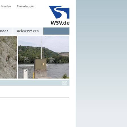
hinweise
Einstellungen
loads
Webservices