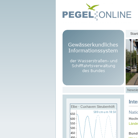
Start
Newsle
Int
Elbe - Cuxhaven Steubenhöft
Nati
Hochw
Lände
Bund