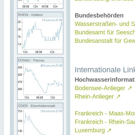
Bundesbehörden
RHEIN - Koblenz
Wasserstraßen- und Sc
Bundesamt für Seesch
Bundesanstalt für G
DONAU - Passau
Internationale Lin
Hochwasserinformat
Bodensee-Anlieger
↗
Rhein-Anlieger
↗
ODER - Eisenhüttenstadt
Frankreich - Maas-Mo
Frankreich - Rhein-Sa
Luxemburg
↗