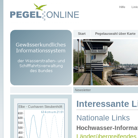
Hilfe
Link
Start
Pegelauswahl über Karte
Newsletter
Interessante L
Elbe - Cuxhaven Steubenhöft
Nationale Links
Hochwasser-Informa
Länderübergreifendes