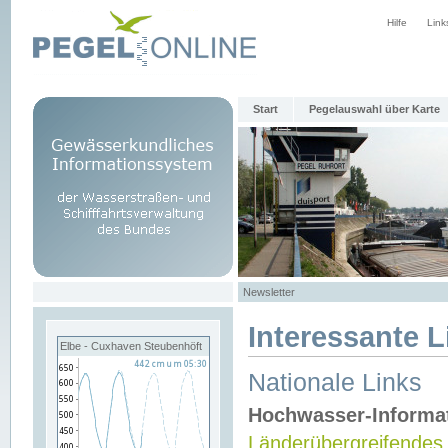
Hilfe
Link
Start
Pegelauswahl über Karte
Newsletter
Interessante L
Elbe - Cuxhaven Steubenhöft
Nationale Links
Hochwasser-Informa
Länderübergreifendes