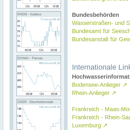
Bundesbehörden
RHEIN - Koblenz
Wasserstraßen- und Sc
Bundesamt für Seesch
Bundesanstalt für G
DONAU - Passau
Internationale Lin
Hochwasserinformat
Bodensee-Anlieger
↗
Rhein-Anlieger
↗
ODER - Eisenhüttenstadt
Frankreich - Maas-Mo
Frankreich - Rhein-Sa
Luxemburg
↗