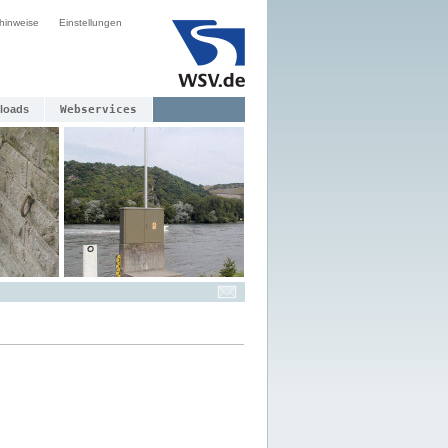
hinweise
Einstellungen
loads
Webservices