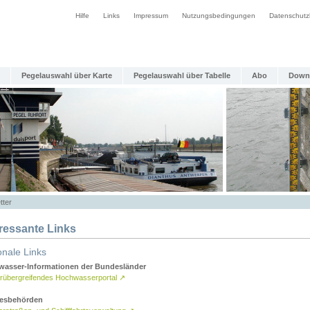
Hilfe
Links
Impressum
Nutzungsbedingungen
Datenschutz
Pegelauswahl über Karte
Pegelauswahl über Tabelle
Abo
Down
tter
eressante Links
onale Links
asser-Informationen der Bundesländer
rübergreifendes Hochwasserportal
↗
esbehörden