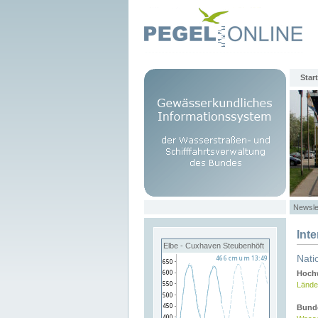
Start
Newsle
Int
Elbe - Cuxhaven Steubenhöft
Nati
Hochw
Lände
Bund