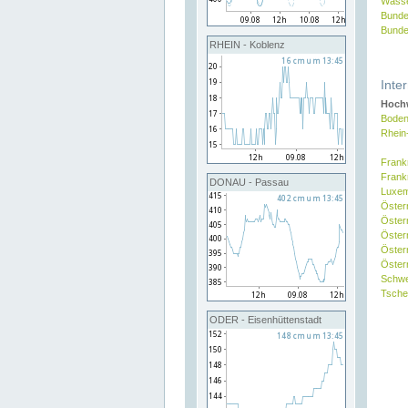
Wasse
Bunde
Bunde
RHEIN - Koblenz
Inte
Hochw
Boden
Rhein
Frank
Frank
DONAU - Passau
Luxe
Öster
Öster
Öster
Öster
Österr
Schw
Tsche
ODER - Eisenhüttenstadt