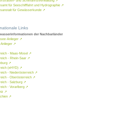
rstraßen- und Schifffahrtsverwaltung
↗
samt für Seeschifffahrt und Hydrographie
↗
sanstalt für Gewässerkunde
↗
rnationale Links
asserinformationen der Nachbarländer
see-Anlieger
↗
-Anlieger
↗
reich - Maas-Mosel
↗
reich - Rhein-Saar
↗
mburg
↗
reich (eHYD)
↗
reich - Niederösterreich
↗
reich - Oberösterreich
↗
reich - Salzburg
↗
eich - Vorarlberg
↗
eiz
↗
chien
↗