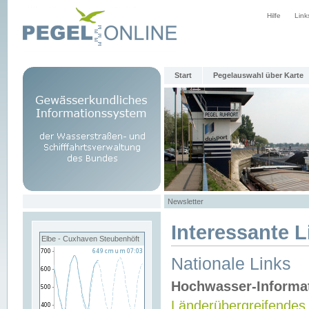
Hilfe
Link
Start
Pegelauswahl über Karte
Newsletter
Interessante L
Elbe - Cuxhaven Steubenhöft
Nationale Links
Hochwasser-Informa
Länderübergreifendes