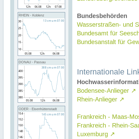
Bundesbehörden
RHEIN - Koblenz
Wasserstraßen- und Sc
Bundesamt für Seesch
Bundesanstalt für G
DONAU - Passau
Internationale Lin
Hochwasserinformat
Bodensee-Anlieger
↗
Rhein-Anlieger
↗
ODER - Eisenhüttenstadt
Frankreich - Maas-Mo
Frankreich - Rhein-Sa
Luxemburg
↗