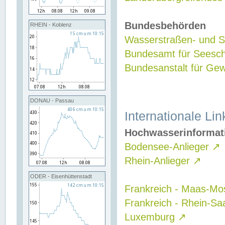
Bundesbehörden
RHEIN - Koblenz
Wasserstraßen- und Sc
Bundesamt für Seesch
Bundesanstalt für G
DONAU - Passau
Internationale Lin
Hochwasserinformat
Bodensee-Anlieger
↗
Rhein-Anlieger
↗
ODER - Eisenhüttenstadt
Frankreich - Maas-Mo
Frankreich - Rhein-Sa
Luxemburg
↗