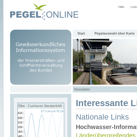
Hilfe
Link
Start
Pegelauswahl über Karte
Newsletter
Interessante L
Elbe - Cuxhaven Steubenhöft
Nationale Links
Hochwasser-Informa
Länderübergreifendes