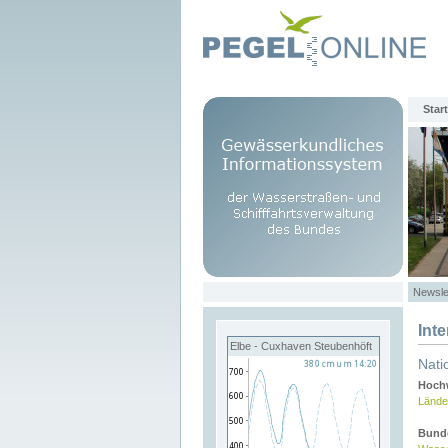
Start
Newsle
Int
Elbe - Cuxhaven Steubenhöft
Nati
Hochw
Lände
Bund