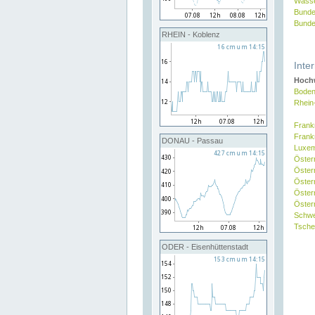
Wasse
Bunde
Bunde
RHEIN - Koblenz
Inte
Hochw
Boden
Rhein
Frank
Frank
DONAU - Passau
Luxe
Öster
Öster
Öster
Öster
Österr
Schw
Tsche
ODER - Eisenhüttenstadt