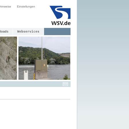
hinweise
Einstellungen
loads
Webservices