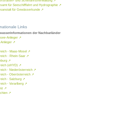
rstraßen- und Schifffahrtsverwaltung
↗
samt für Seeschifffahrt und Hydrographie
↗
sanstalt für Gewässerkunde
↗
rnationale Links
asserinformationen der Nachbarländer
see-Anlieger
↗
-Anlieger
↗
reich - Maas-Mosel
↗
reich - Rhein-Saar
↗
mburg
↗
reich (eHYD)
↗
reich - Niederösterreich
↗
reich - Oberösterreich
↗
reich - Salzburg
↗
eich - Vorarlberg
↗
eiz
↗
chien
↗