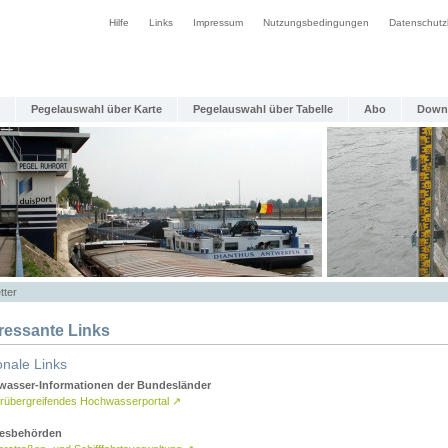
Hilfe
Links
Impressum
Nutzungsbedingungen
Datenschutz
Pegelauswahl über Karte
Pegelauswahl über Tabelle
Abo
Down
tter
eressante Links
onale Links
asser-Informationen der Bundesländer
rübergreifendes Hochwasserportal
↗
esbehörden