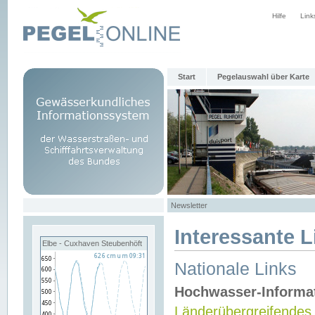
Hilfe
Link
Start
Pegelauswahl über Karte
Newsletter
Interessante L
Elbe - Cuxhaven Steubenhöft
Nationale Links
Hochwasser-Informa
Länderübergreifendes