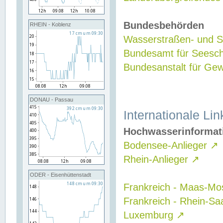
Bundesbehörden
RHEIN - Koblenz
Wasserstraßen- und Sc
Bundesamt für Seesch
Bundesanstalt für G
DONAU - Passau
Internationale Lin
Hochwasserinformat
Bodensee-Anlieger
↗
Rhein-Anlieger
↗
ODER - Eisenhüttenstadt
Frankreich - Maas-Mo
Frankreich - Rhein-Sa
Luxemburg
↗