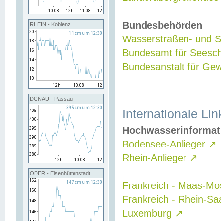
Bundesbehörden
RHEIN - Koblenz
Wasserstraßen- und Sc
Bundesamt für Seesch
Bundesanstalt für G
DONAU - Passau
Internationale Lin
Hochwasserinformat
Bodensee-Anlieger
↗
Rhein-Anlieger
↗
ODER - Eisenhüttenstadt
Frankreich - Maas-Mo
Frankreich - Rhein-Sa
Luxemburg
↗