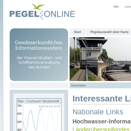
Hilfe
Link
Start
Pegelauswahl über Karte
Newsletter
Interessante L
Elbe - Cuxhaven Steubenhöft
Nationale Links
Hochwasser-Informa
Länderübergreifendes