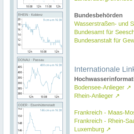
Bundesbehörden
RHEIN - Koblenz
Wasserstraßen- und Sc
Bundesamt für Seesch
Bundesanstalt für G
DONAU - Passau
Internationale Lin
Hochwasserinformat
Bodensee-Anlieger
↗
Rhein-Anlieger
↗
ODER - Eisenhüttenstadt
Frankreich - Maas-Mo
Frankreich - Rhein-Sa
Luxemburg
↗