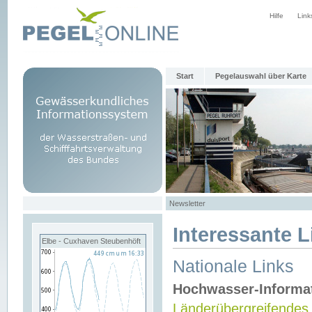
Hilfe
Link
Start
Pegelauswahl über Karte
Newsletter
Interessante L
Elbe - Cuxhaven Steubenhöft
Nationale Links
Hochwasser-Informa
Länderübergreifendes