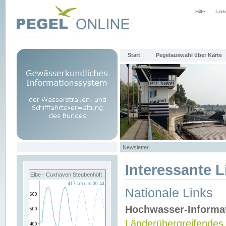
Hilfe
Link
Start
Pegelauswahl über Karte
Newsletter
Interessante L
Elbe - Cuxhaven Steubenhöft
Nationale Links
Hochwasser-Informa
Länderübergreifendes