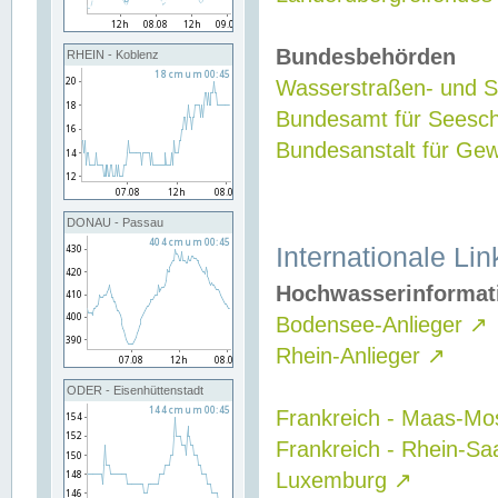
Bundesbehörden
RHEIN - Koblenz
Wasserstraßen- und Sc
Bundesamt für Seesch
Bundesanstalt für G
DONAU - Passau
Internationale Lin
Hochwasserinformat
Bodensee-Anlieger
↗
Rhein-Anlieger
↗
ODER - Eisenhüttenstadt
Frankreich - Maas-Mo
Frankreich - Rhein-Sa
Luxemburg
↗