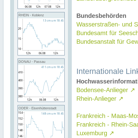
Bundesbehörden
RHEIN - Koblenz
Wasserstraßen- und Sc
Bundesamt für Seesch
Bundesanstalt für G
DONAU - Passau
Internationale Lin
Hochwasserinformat
Bodensee-Anlieger
↗
Rhein-Anlieger
↗
ODER - Eisenhüttenstadt
Frankreich - Maas-Mo
Frankreich - Rhein-Sa
Luxemburg
↗