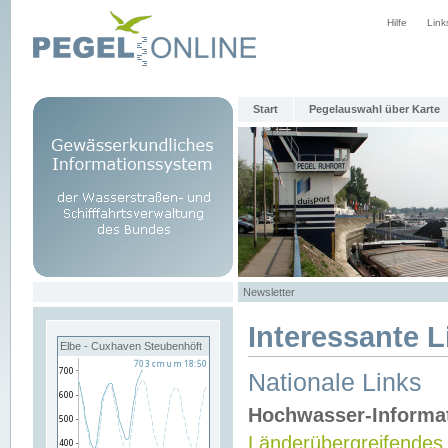
Hilfe
Link
Start
Pegelauswahl über Karte
Newsletter
Interessante L
Elbe - Cuxhaven Steubenhöft
Nationale Links
Hochwasser-Informa
Länderübergreifendes