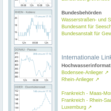
Bundesbehörden
RHEIN - Koblenz
Wasserstraßen- und Sc
Bundesamt für Seesch
Bundesanstalt für G
DONAU - Passau
Internationale Lin
Hochwasserinformat
Bodensee-Anlieger
↗
Rhein-Anlieger
↗
ODER - Eisenhüttenstadt
Frankreich - Maas-Mo
Frankreich - Rhein-Sa
Luxemburg
↗