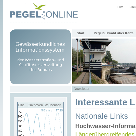
Hilfe
Link
Start
Pegelauswahl über Karte
Newsletter
Interessante L
Elbe - Cuxhaven Steubenhöft
Nationale Links
Hochwasser-Informa
Länderübergreifendes