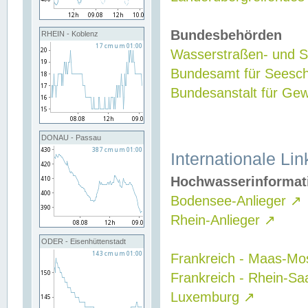
Bundesbehörden
RHEIN - Koblenz
Wasserstraßen- und Sc
Bundesamt für Seesch
Bundesanstalt für G
DONAU - Passau
Internationale Lin
Hochwasserinformat
Bodensee-Anlieger
↗
Rhein-Anlieger
↗
ODER - Eisenhüttenstadt
Frankreich - Maas-Mo
Frankreich - Rhein-Sa
Luxemburg
↗