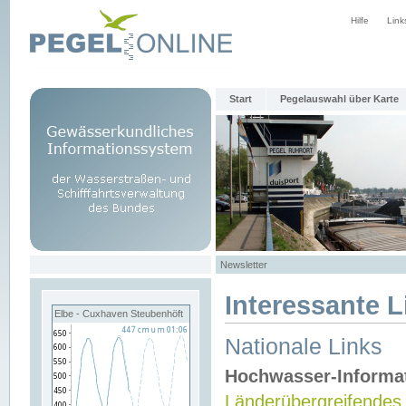
Hilfe
Link
Start
Pegelauswahl über Karte
Newsletter
Interessante L
Elbe - Cuxhaven Steubenhöft
Nationale Links
Hochwasser-Informa
Länderübergreifendes